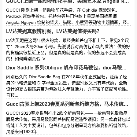
GUCCI 上架一组动物印花手袋：美国艺术家 Angela Nguyen 的柴犬插画！
GUCCI 刚刚上架一组动物印花手袋，在 Ophidia 保龄球包、
Padlock 迷你手拎包、托特包等热门包款上呈现美国插画师
Angela Nguyen 绘制的柴犬、猫咪、小熊猫等动物主题插画，经...
LV达芙妮真假辨别图，LV达芙妮值得买吗？
LV达芙妮是这两年很火的款，跟经典邮差包不相上下，常见2个尺
寸：25cm大号20cm小号。先说说我对高仿包市场的看法：做的好
的货确实很接近正品，但是真的就是真的，假的永远不会变成真
的！如何辨别真假LV...
Dior Saddle 系列Oblique 帆布印花马鞍包，dior马鞍包细节内部图！
阔别已久的 Dior Saddle Bag 在2018年秋冬正式回归，延续了经
典的马鞍造型和 D 字母金属吊坠，造型别致又具有年代感，全新
设计的复古银饰肩带为包款注入年轻活力，亦丰富了搭配可能性。
马鞍...
Gucci古驰上架2023春夏系列新包绗缝方格，马术传统系列！
GUCCI 2023春夏系列推出2款全新肩背包——一款肩背包致敬品
牌马术传统，采用马鞍形翻盖搭配马镫造型锁扣；另一款肩背包以
绗缝工艺为主要设计，包盖和包身分别呈现方格和菱格绗缝纹路，
灵感来自1920年...