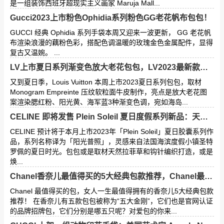
是一组装饰西班牙超现实主义画家 Maruja Mall...
Gucci2023上市粉色Ophidia系列粉色GG老花帆布包包！
GUCCI 经典 Ophidia 系列手袋本周又迎来一波更新， GG 老花帆
布渲染浪漫的藕粉色彩，搭配色调温暖的玫瑰金色金属配件，显得
复古又温婉。 ...
LV上市夏日系列渐变色放大老花包包，LV2023最新款的包包图片！
又到夏日季，Louis Vuitton 本周上市2023夏日系列包包，取材
Monogram Empreinte 压纹软粒面牛皮制作，亮点是放大老花图
案渲染腮红粉、阳光黄、海军蓝3种渐变色调，宛如海岛...
CELINE 即将发售 Plein Soleil 夏日度假系列新品：天然草编，撞色条纹
CELINE 预计将于本月上市2023年「Plein Soleil」夏日胶囊系列作
品，系列名称译为「阳光普照」，灵感来自法国海滨度假小镇圣特
罗佩的夏日时光。包包或是取材天然拉菲草和钩针编织打造，或是
焕...
Chanel香奈儿最值得买的5大经典包款推荐，Chanel最经典的包包是哪个？
Chanel 最值得买的包，女人一生最值得拥有的香奈儿5大经典包款
推荐！ 在香奈儿有五款包包被称为“五大金刚”，它们也是官网认证
的品牌招牌包，它们分别是哪五只呢？对爱包的你来...