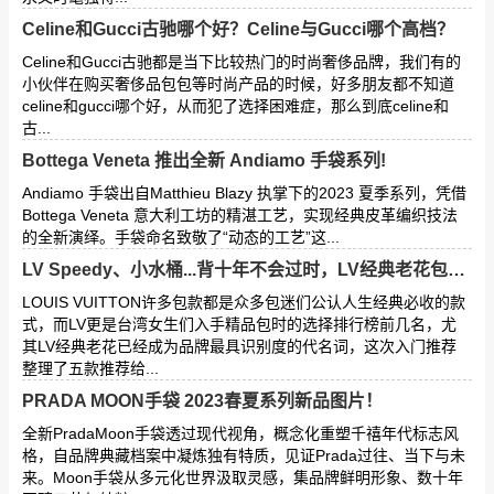
Celine和Gucci古驰哪个好？Celine与Gucci哪个高档？
Celine和Gucci古驰都是当下比较热门的时尚奢侈品牌，我们有的
小伙伴在购买奢侈品包包等时尚产品的时候，好多朋友都不知道
celine和gucci哪个好，从而犯了选择困难症，那么到底celine和
古...
Bottega Veneta 推出全新 Andiamo 手袋系列!
Andiamo 手袋出自Matthieu Blazy 执掌下的2023 夏季系列，凭借
Bottega Veneta 意大利工坊的精湛工艺，实现经典皮革编织技法
的全新演绎。手袋命名致敬了“动态的工艺”这...
LV Speedy、小水桶...背十年不会过时，LV经典老花包入门款推荐！
LOUIS VUITTON许多包款都是众多包迷们公认人生经典必收的款
式，而LV更是台湾女生们入手精品包时的选择排行榜前几名，尤
其LV经典老花已经成为品牌最具识别度的代名词，这次入门推荐
整理了五款推荐给...
PRADA MOON手袋 2023春夏系列新品图片！
全新PradaMoon手袋透过现代视角，概念化重塑千禧年代标志风
格，自品牌典藏档案中凝炼独有特质，见证Prada过往、当下与未
来。Moon手袋从多元化世界汲取灵感，集品牌鲜明形象、数十年