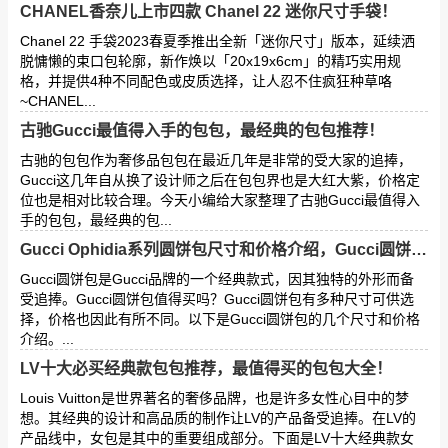
CHANEL香奈儿上市四款 Chanel 22 迷你尺寸手袋！
Chanel 22 手袋2023春夏季推出全新「迷你尺寸」版本，延续洒
脱慵懒的束口包轮廓，新作焕以「20x19x6cm」的精巧实用规
格，并提供4种不同配色或皮质选择，让人忍不住疯狂种草咯
~CHANEL...
古驰Gucci最值得入手的包包，最经典的包包推荐！
古驰的包包作为奢侈品包包在最近几年是非常的受大家的追捧，
Gucci这几年自从换了设计师之后在包包界也是大红大紫，价格定
位也是相对比较合理。今天小编给大家整理了古驰Gucci最值得入
手的包包，最经典的包...
Gucci Ophidia系列圆饼包尺寸和价格介绍，Gucci圆饼包值得买吗？
Gucci圆饼包是Gucci品牌的一个经典款式，因其独特的外形而备
受追捧。Gucci圆饼包值得买吗？Gucci圆饼包有多种尺寸可供选
择，价格也因此有所不同。以下是Gucci圆饼包的几个尺寸和价格
介绍。...
LV十大必买经典款包包推荐，最值得买的包包大全！
Louis Vuitton是世界著名的奢侈品牌，也是许多女性心目中的梦
想。其经典的设计和高品质的制作让LV的产品备受追捧。在LV的
产品线中，女包是其中的重要组成部分。下面是LV十大经典款女