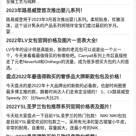
至臻工艺与纯粹...
2023年路易威登首次推出婴儿系列！
路易威登将于2023年3⽉⾸次推出婴⼉系列。柔软贴身，优雅活
泼，这个设计隽永的产品系列将陪伴宝宝们度过最初的岁⽉。
婴...
2022年LV女包官网价格及图片一览表大全!
LV今年的设计师是真能处，新款的老花包可以说是出一个火一
个，今天来看看最值得买的有哪些吧。Carryall系列上市后直接抢
走了元老Neverfull和Onthego的流量，成为很多想买大包的人的首
选。...
盘点2022年最值得购买的奢侈品大牌新款包包及价格！
今天盘点的是2022年十大品牌出的新款的必备款，也是时尚圈里
最多博主推的款，跟着时尚达人们走肯定没错的！ 1、LV路易威登
Speedy 20：比Nano大比25...
2022YSL圣罗兰包包推荐系列官网价格表及图片！
今天给大家盘点一下目前YSL圣罗兰的热门包款！ NIKI NIKI包包
是目前YSL最受欢迎的包款之一，采用有光泽的复古褶皱小牛皮，
非常的耐用，自重轻，容量超大，连最小号的NIK...