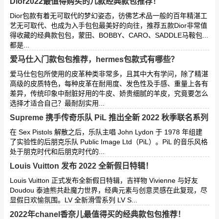
Dior2022最值得购买的几款经典款包推荐！
Dior包款有着无可取代的梦幻姿态，彷佛艺术品一般的百年精湛工
艺无可取代、也成为入手包包最美好的向往，推荐五款Dior非常值
得收藏的经典款包包，蒙田、BOBBY、CARO、SADDLE马鞍包...
都是...
爱马仕入门款包包推荐，hermes包款式有哪些？
爱马仕包包所使用的皮革种类非常多，且其中大有学问，除了精湛
高级的皮质特色，每种皮革在耐用度、发色性及手感、重量上各有
差异，传统印象中耐脏好用的牛皮、娇贵细腻的羊皮，究竟要怎么
选择才适合自己？最耐刮实用...
Supreme 携手传奇乐队 PiL 推出全新 2022 秋季联名系列
在 Sex Pistols 解散之后，乐队主唱 John Lydon 于 1978 年组建
了实验性的后朋克乐队 Public Image Ltd（PiL）。PiL 的音乐风格
处于朋克时代和后朋克时代的...
Louis Vuitton 发布 2022 全新假日特辑！
Louis Vuitton 正式发布全新假日特辑，吉祥物 Vivienne 与好友
Doudou 泰迪熊共赴魔力世界，经典元素与创意灵感在此复现，尽
显假日欢愉氛围。LV 全新滑雪系列 LV S...
2022年chanel香奈儿最值得买的经典款包包推荐！