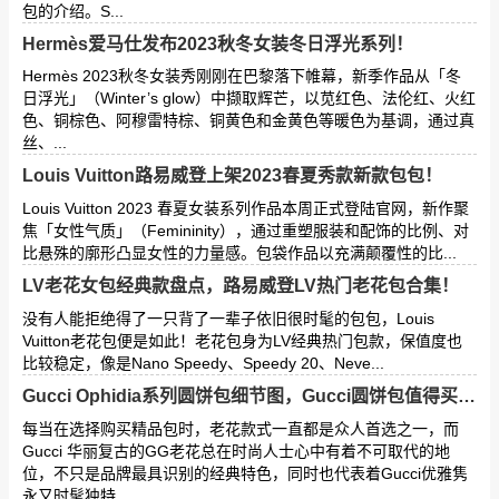
包的介绍。S...
Hermès爱马仕发布2023秋冬女装冬日浮光系列！
Hermès 2023秋冬女装秀刚刚在巴黎落下帷幕，新季作品从「冬
日浮光」（Winter’s glow）中撷取辉芒，以苋红色、法伦红、火红
色、铜棕色、阿穆雷特棕、铜黄色和金黄色等暖色为基调，通过真
丝、...
Louis Vuitton路易威登上架2023春夏秀款新款包包！
Louis Vuitton 2023 春夏女装系列作品本周正式登陆官网，新作聚
焦「女性气质」（Femininity），通过重塑服装和配饰的比例、对
比悬殊的廓形凸显女性的力量感。包袋作品以充满颠覆性的比...
LV老花女包经典款盘点，路易威登LV热门老花包合集！
没有人能拒绝得了一只背了一辈子依旧很时髦的包包，Louis
Vuitton老花包便是如此！老花包身为LV经典热门包款，保值度也
比较稳定，像是Nano Speedy、Speedy 20、Neve...
Gucci Ophidia系列圆饼包细节图，Gucci圆饼包值得买吗？
每当在选择购买精品包时，老花款式一直都是众人首选之一，而
Gucci 华丽复古的GG老花总在时尚人士心中有着不可取代的地
位，不只是品牌最具识别的经典特色，同时也代表着Gucci优雅隽
永又时髦独特...