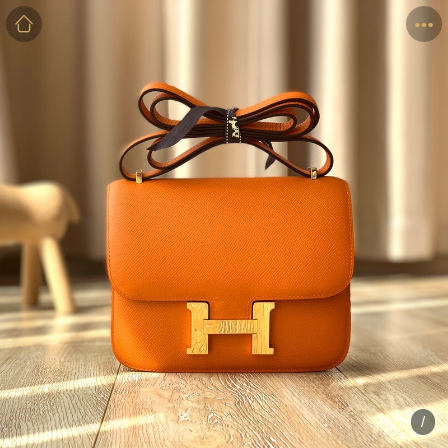
商品
详情
评价
/