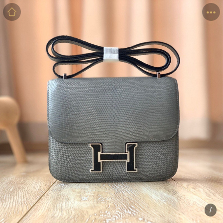
商品
详情
评价
/