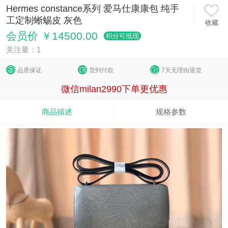
Hermes constance系列 爱马仕康康包 纯手
工定制蜥蜴皮 灰色
收藏
会员价 ￥14500.00
积分可抵现
关注量：1
品质保证
货到付款
7天无理由退货
微信milan2990下单更优惠
商品描述
规格参数