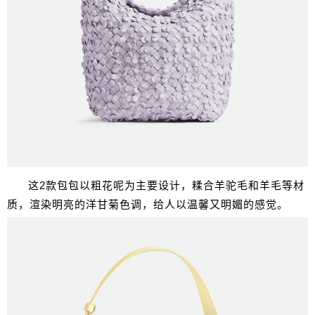
这2款包包以粗花呢为主要设计，糅合羊驼毛和羊毛等材
质，渲染明亮的洋甘菊色调，给人以温馨又明媚的感觉。