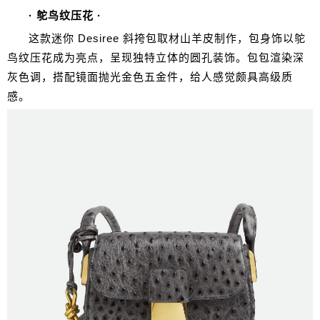
· 鸵鸟纹压花 ·
这款迷你 Desiree 斜挎包取材山羊皮制作，包身饰以鸵
鸟纹压花成为亮点，呈现独特立体的圆孔装饰。包包渲染深
灰色调，搭配镜面抛光金色五金件，给人感觉颇具高级质
感。