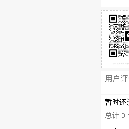
用户评
暂时还
总计 0