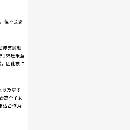
右，但不会影
长度兼顾颜
155厘米至
看，因此被许
本以及更多
适合高个子女
更适合作为