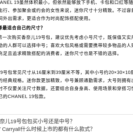
HANEL 19虽然体积最小，但依然能够放下手机、卡包和口红等
出行、参加聚会或约会的女性来说，迷你尺寸十分精致。不过容
间外出需求，更适合作为时尚配饰搭配使用。
择最适合自己的尺寸？
第一次购买香奈儿19号包，建议优先考虑小号尺寸，既保值又实
勤的人群可以选择中号；喜欢大包风格或需要携带较多物品的人
充足且追求精致搭配的消费者，迷你尺寸也是不错的选择。
9号包常见尺寸从16厘米到39厘米不等，其中小号约20×30×1
的经典规格。迷你款更加精致，中号兼顾通勤需求，大号则拥有
时不仅要关注尺寸数据，还要结合自身身高、使用场景和穿搭习
的CHANEL 19包款。
奈儿19号包包买小号还是中号？
V Carryall什么时候上市的都有什么款式？