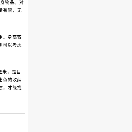
随身物品。对
量有限，无
用。身高较
则可以考虑
0厘米，是目
出色的收纳
惯，才能找