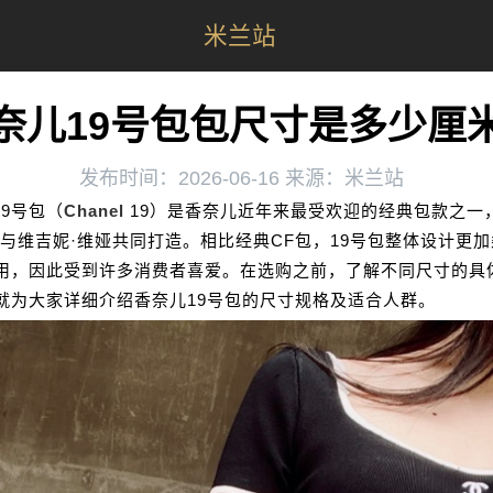
米兰站
奈儿19号包包尺寸是多少厘
发布时间：2026-06-16 来源：米兰站
19号包（
Chanel
19）是香奈儿近年来最受欢迎的经典包款之一
斐与维吉妮·维娅共同打造。相比经典CF包，19号包整体设计更
用，因此受到许多消费者喜爱。在选购之前，了解不同尺寸的具
就为大家详细介绍香奈儿19号包的尺寸规格及适合人群。