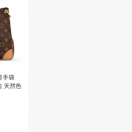
小号手袋
包 天然色