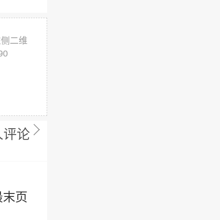
左侧二维
90
人评论
最末页