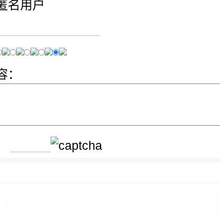
匿名用户
容：
：