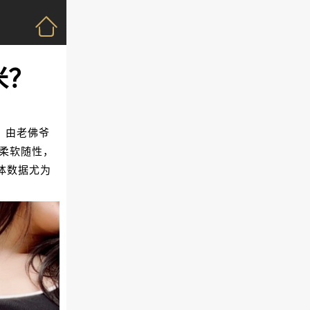
米？
，由老佛爷
加柔软随性，
体数据尤为