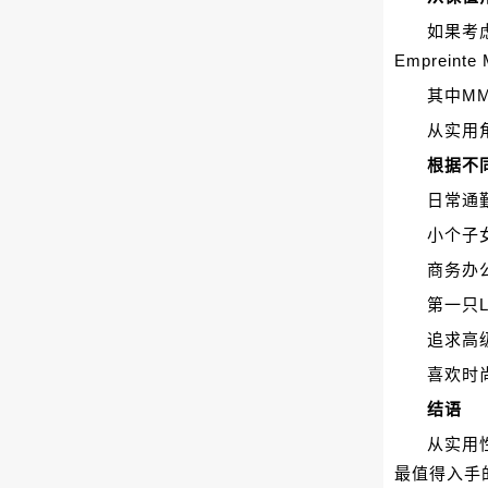
如果考
Empreint
其中M
从实用
根据不
日常通
小个子
商务办
第一只
追求高级
喜欢时尚
结语
从实用性
最值得入手