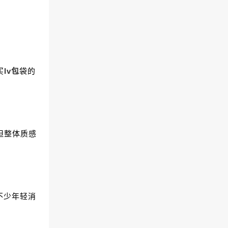
买
lv包
袋的
但整体质感
不少年轻消