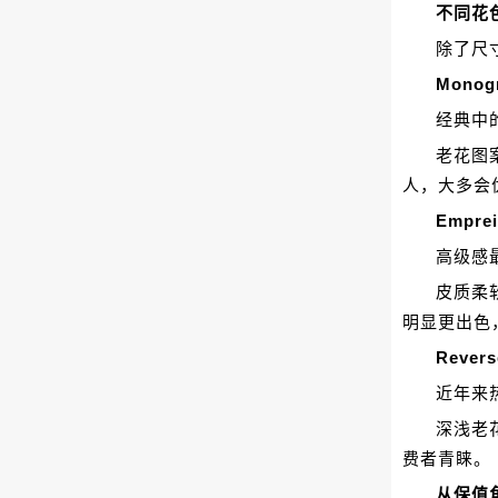
不同花
除了尺
Mono
经典中
老花图
人，大多会
Empre
高级感
皮质柔
明显更出色
Rever
近年来
深浅老
费者青睐。
从保值