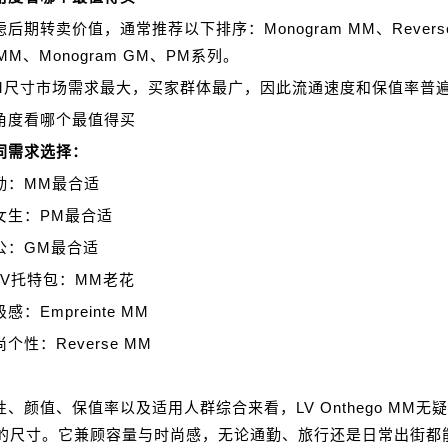
虑后期转卖价值，通常推荐以下排序：
Monogram MM、
Rever
e MM、
Monogram GM、
PM系列。
M尺寸市场需求最大，买家群体最广，因此流通速度和保值率普
角度看哪个最值得买
同需求选择：
勤：MM最合适
女生：PM最合适
公：GM最合适
LV托特包：MM老花
感：Empreinte MM
个性：Reverse MM
、颜值、保值率以及适用人群综合来看，LV Onthego MM无
的尺寸。它兼顾容量与时尚感，无论通勤、旅行还是日常出街都