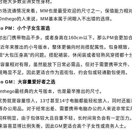
合绝大多数亚洲女性身材。
市场流通情况来看，MM也是最受欢迎的尺寸之一，保值能力相
Onthego的人来说，MM基本属于闭眼入不出错的选择。
ego PM：小个子女生首选
时出门携带物品不多，或者身高在160cm以下，那么PM会更加
于近年来推出的小号版本，整体更偏向时尚搭配属性。包身精致
现“大包压身高”的问题。搭配裙装、休闲装或者轻熟风穿搭都十
M容量相对有限，虽然能放下日常必需品，但对于需要携带文件
说略显不足。因此更适合作为逛街包、约会包或轻通勤包使用。
ego GM：大容量爱好者之选
Onthego最经典的大号版本，也是最早推出的尺寸。
优势就是容量惊人，13寸甚至14寸电脑都能轻松放入，同时还能
等办公用品。对于经常出差、需要携带电脑办公的人来说非常实
同样明显，由于包体较大且自重不轻，长时间背负会有一定压力
来容易显得比例失衡，因此GM更适合高个子女性或商务人士。