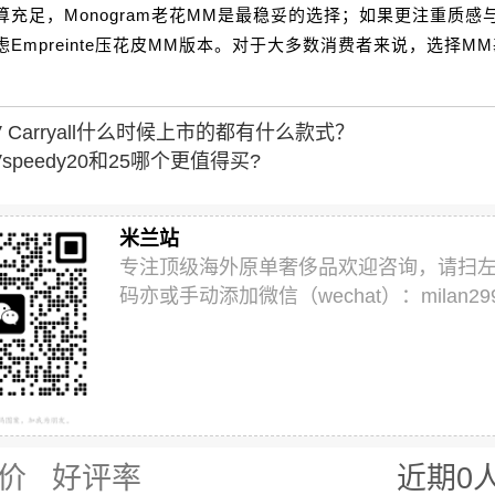
算充足，Monogram老花MM是最稳妥的选择；如果更注重质感
Empreinte压花皮MM版本。对于大多数消费者来说，选择M
V Carryall什么时候上市的都有什么款式？
Vspeedy20和25哪个更值得买?
米兰站
专注顶级海外原单奢侈品欢迎咨询，请扫
码亦或手动添加微信（wechat）：milan29
价
好评率
近期0