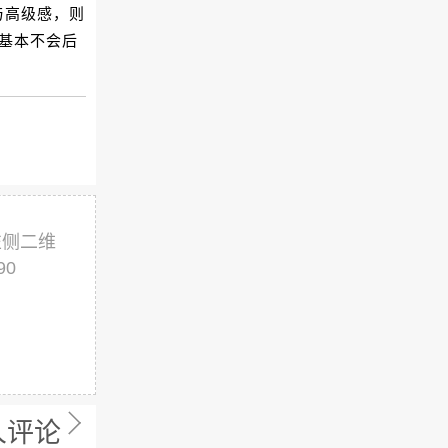
与高级感，则
M基本不会后
左侧二维
90
人评论