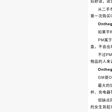
较舒适，适
从二手
第一次购买
Onth
如果平
PM属
盈，不会出
不过P
物品的人来
Onth
GM是
最大的
杯、充电器
但缺点
的女生背起