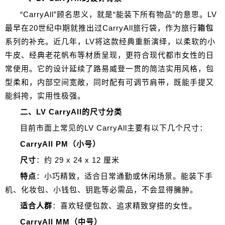
“CarryAll”顾名思义，就是“能装下所有物品”的意思。LV
最早在20世纪中期就推出过CarryAll旅行袋，作为旅行
箱包
系列的补充。近几年，LV将这款经典重新演绎，以柔软的小
牛皮、经典老花帆布等材质呈现，更符合现代都市女性的日
常使用。它的设计延续了路易威登一贯的简洁实用风格，包
型柔和，内部空间宽敞，同时配有可调节肩带，既能手提又
能斜挎，实用性极强。
二、LV CarryAll的尺寸分类
目前市面上常见的LV CarryAll主要有以下几个尺寸：
CarryAll PM（小号）
尺寸
：约 29 x 24 x 12 厘米
特点
：小巧精致，适合日常通勤或休闲场景。能装下手
机、化妆包、小钱包、钥匙等必需品，不会显得臃肿。
适合人群
：喜欢轻便包款、追求精致穿搭的女性。
CarryAll MM（中号）