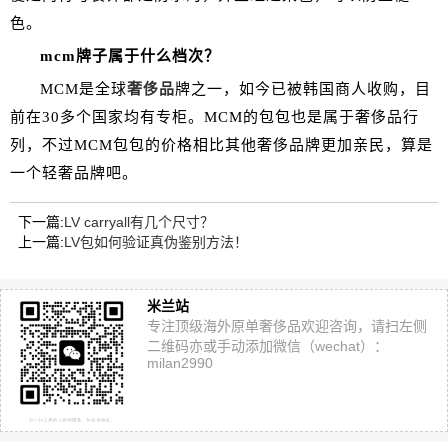
色。
mcm牌子属于什么档次？
MCM是全球
奢侈品
牌之一，如今已被韩国商人收购，目
前在30多个国家均有专柜。MCM的包包也是属于奢侈品行
列，不过MCM包包的价格相比其他奢侈品牌更加亲民，算是
一个轻奢品牌吧。
下一篇:
LV carryall有几个尺寸？
上一篇:
LV包如何验证真伪鉴别方法！
米兰站
专注顶级海外原单奢侈品欢迎咨询，请扫左侧
二维码亦或手动添加微信（wechat）：
milan2990