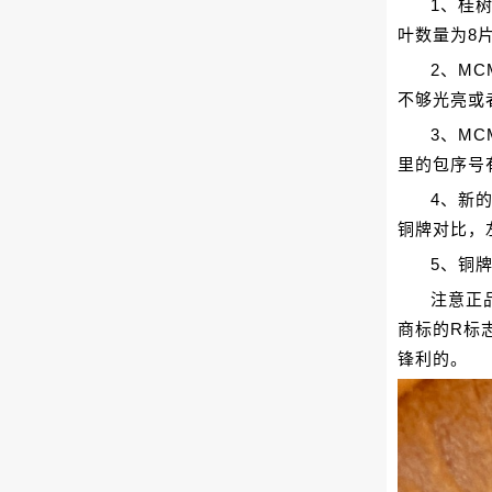
1、桂
叶数量为8
2、M
不够光亮或
3、M
里的包序号
4、新
铜牌对比，
5、铜
注意正
商标的R标
锋利的。