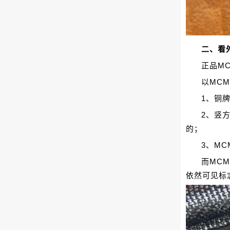
二、看
正品M
以MC
1、铜
2、竖
的；
3、M
而MC
依然可见标