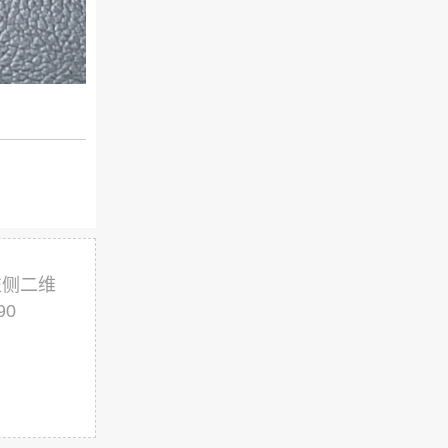
左侧二维
90