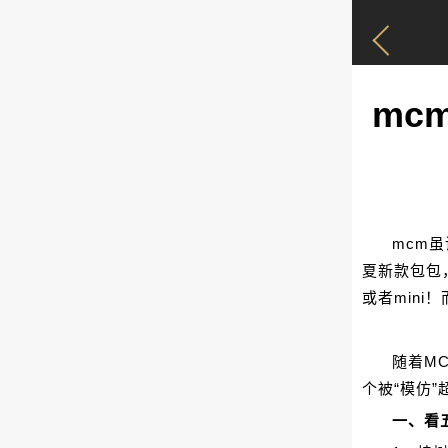
mc
mcm
夏新款包包
或者mini
随着M
个被“模仿
一、看