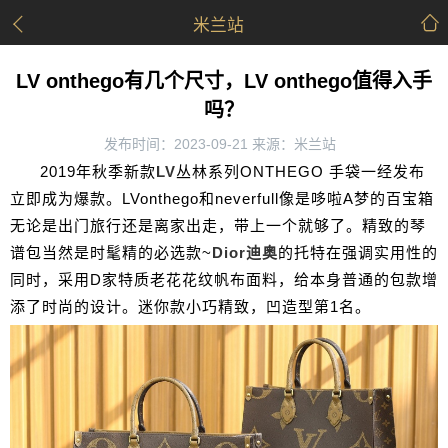
米兰站
LV onthego有几个尺寸，LV onthego值得入手
吗？
发布时间：2023-09-21 来源：米兰站
2019年秋季新款
LV
丛林系列ONTHEGO 手袋一经发布
立即成为爆款。LVonthego和neverfull像是哆啦A梦的百宝箱
无论是出门旅行还是离家出走，带上一个就够了。精致的琴
谱包当然是时髦精的必选款~
Dior
迪奥
的托特在强调实用性的
同时，采用D家特质老花花纹帆布面料，给本身普通的包款增
添了时尚的设计。迷你款小巧精致，凹造型第1名。