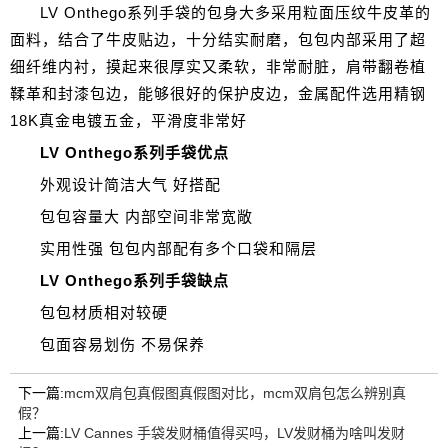
LV Onthego系列手袋的包身大多采用粒面压纹牛皮革的
面料，结合了牛皮贴边，十分结实耐磨，包包内部采用了超
细纤维内衬，摸起来很厚实又柔软，非常耐脏，肩带翻卷植
鞣革和封漆包边，能够很好的保护皮边，金属配件选用精钢
18K真金电镀五金，平滑度非常好
LV Onthego系列手袋优点
外观设计简洁大气 好搭配
包包容量大 内部空间非常宽敞
实用性强 包包内部配有多个口袋和隔层
LV Onthego系列手袋缺点
包包材质相对较硬
包面容易划伤 不易保养
下一篇:
mcm双肩包真假图真假图对比，mcm双肩包怎么辨别真
假？
上一篇:
LV Cannes 手袋发财桶值得买吗，LV发财桶为啥叫发财