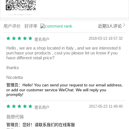
用户评价
好评率
近期3人评论
2018-03-13 19:57:32
匿名用户
Hello , we are a shop located in Italy , and we are interested ti
purchase your products , coul you please let us know if you
have different retail price?
thanks
Nicoletta
管理员：
Hello! You can send your request to our email address,
or add our customer service WeChat. We will reply you
promptly!
2017-05-23 11:49:40
匿名用户
我想代销
管理员：
您好！请联系我们的在线客服