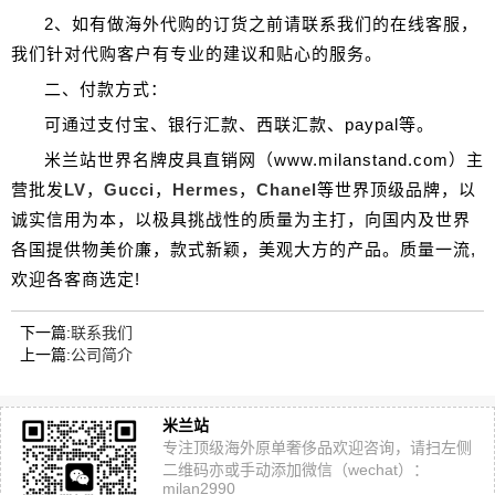
2、如有做海外代购的订货之前请联系我们的在线客服，
我们针对代购客户有专业的建议和贴心的服务。
二、付款方式：
可通过支付宝、银行汇款、
西联汇款、paypal
等。
米兰站世界名牌皮具
直销网（www.milanstand.com）主
营批发
LV
，
Gucci
，
Hermes
，
Chanel
等世界顶级品牌，以
诚实信用为本，以极具挑战性的质量为主打，向国内及世界
各国提供物美价廉，款式新颖，美观大方的产品。质量一流,
欢迎各客商选定!
下一篇:
联系我们
上一篇:
公司简介
米兰站
专注顶级海外原单奢侈品欢迎咨询，请扫左侧
二维码亦或手动添加微信（wechat）：
milan2990