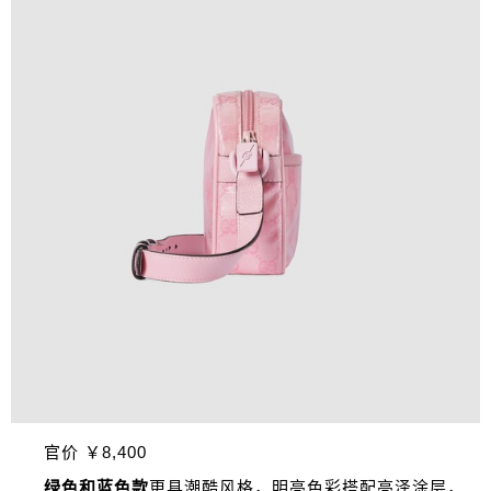
官价 ￥8,400
绿色和蓝色款
更具潮酷风格，明亮色彩搭配亮泽涂层，