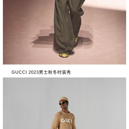
GUCCI 2023男士秋冬时装秀