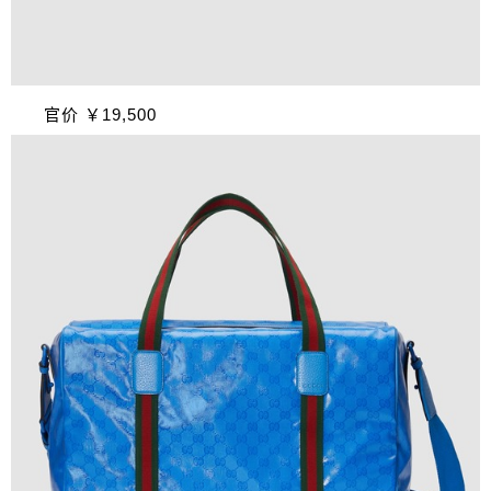
官价 ￥19,500