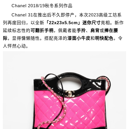
Chanel 2018/19秋冬系列作品
Chanel 31在推出后不久即停产，本次2023高级工坊系
列再度回归，以全新
「22x23x5.5cm」迷你尺寸
亮相。新作
延续标志性的
可翻折手柄
，佩戴者能
手拎
、
肩背
或
捧在腰
际
，显得慵懒随性。搭配亮泽的
漆面小牛皮
和
明快配色
，令
人怦然心动。