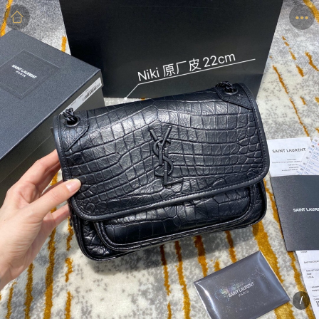
商品
详情
评价
/