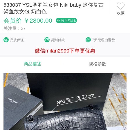
533037 YSL圣罗兰女包 Niki baby 迷你复古
鳄鱼纹女包 奶白色
收藏
会员价 ￥2800.00
积分可抵现
关注量：27
品质保证
货到付款
7天无理由退货
微信milan2990下单更优惠
商品描述
规格参数