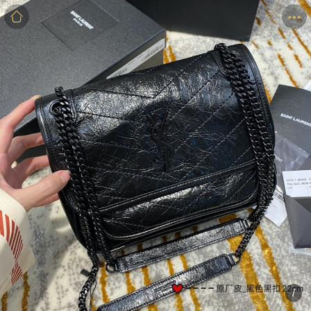
商品
详情
评价
/