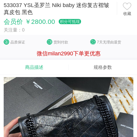
533037 YSL圣罗兰 Niki baby 迷你复古褶皱
真皮包 黑色
收藏
会员价 ￥2800.00
积分可抵现
关注量：0
品质保证
货到付款
7天无理由退货
微信milan2990下单更优惠
商品描述
规格参数