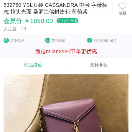
532750 YSL女袋 CASSANDRA 中号 字母标
志 拉头光面 圣罗兰信封皮包 葡萄紫
收藏
会员价 ￥1850.00
积分可抵现
关注量：28
品质保证
货到付款
7天无理由退货
微信milan2990下单更优惠
商品描述
规格参数