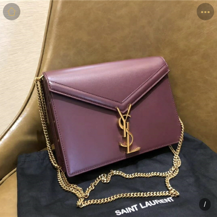
商品
详情
评价
/