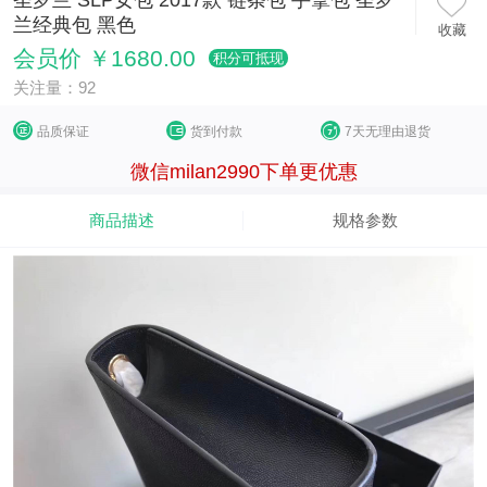
圣罗兰 SLP女包 2017款 链条包 手拿包 圣罗
兰经典包 黑色
收藏
会员价 ￥1680.00
积分可抵现
关注量：92
品质保证
货到付款
7天无理由退货
微信milan2990下单更优惠
商品描述
规格参数