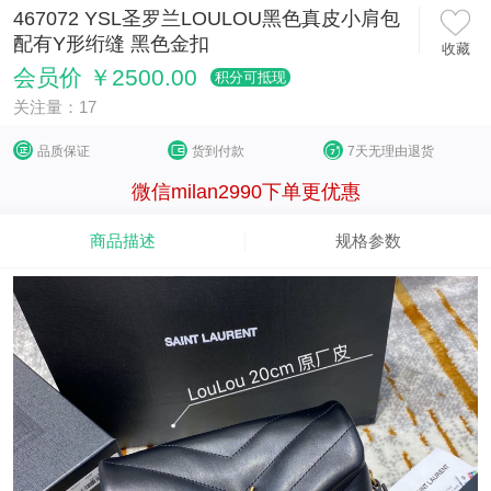
467072 YSL圣罗兰LOULOU黑色真皮小肩包
配有Y形绗缝 黑色金扣
收藏
会员价 ￥2500.00
积分可抵现
关注量：17
品质保证
货到付款
7天无理由退货
微信milan2990下单更优惠
商品描述
规格参数