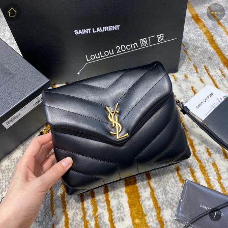
商品
详情
评价
/