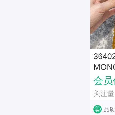
364
MON
包 
会员价
关注量
品质