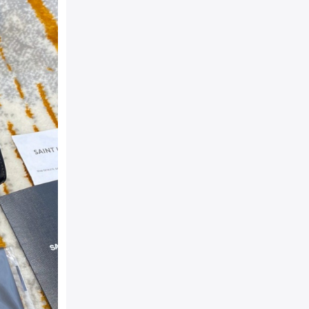
袋
包装：
原装防尘袋+精美外
相宜
结构：
100% 小牛皮 罗缎
金 内部插袋 肩带垂饰：48 
详细介绍：
杨树林YSL 
女包 采用头层牛皮压球纹
经典。经典SAINT LAURE