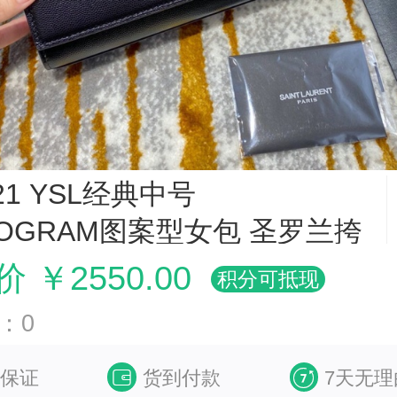
021 YSL经典中号
OGRAM图案型女包 圣罗兰挎
黑色银扣
 ￥2550.00
积分可抵现
：0
保证
货到付款
7天无