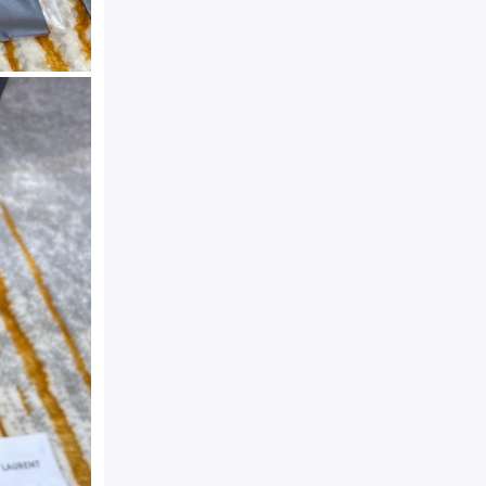
挎包，搭配联结金属YSL图
系列：
KATE系列原厂