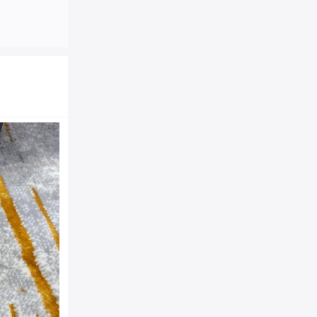
364021 YSL经典中号MO
罗兰挎包 黑色银扣
商品品牌：
YSL|圣罗兰
364021BOW0N
商品货号：