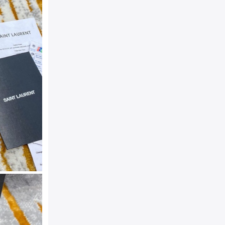
颜色：
黑色
24cm*14.5cm*5.5c
规格：
材质：
小牛皮
产地：
MADE IN ITALY
附件：
防尘袋，真品卡，说