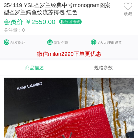
354119 YSL圣罗兰经典中号monogram图案
型圣罗兰鳄鱼纹流苏挎包 红色
收藏
会员价 ￥2550.00
积分可抵现
关注量：0
品质保证
货到付款
7天无理由退货
微信milan2990下单更优惠
商品描述
规格参数