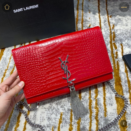
商品
详情
评价
/