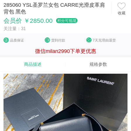
285060 YSL圣罗兰女包 CARRE光滑皮革肩
背包 黑色
收藏
会员价 ￥2850.00
积分可抵现
关注量：31
品质保证
货到付款
7天无理由退货
微信milan2990下单更优惠
商品描述
规格参数