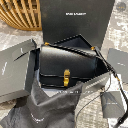
商品
详情
评价
/