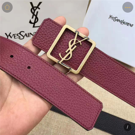
商品
详情
评价
/