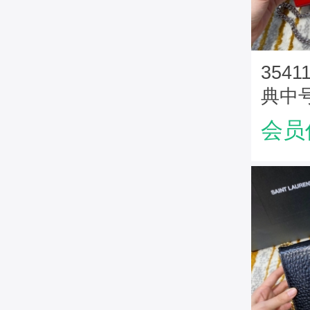
354
典中号
型圣
会员
包 红