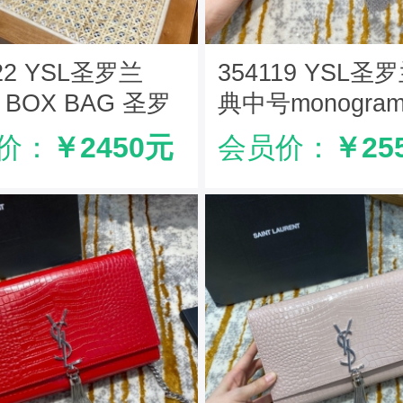
22 YSL圣罗兰
354119 YSL圣
 BOX BAG 圣罗
典中号monogra
 圣罗兰女包 黑
型圣罗兰鳄鱼纹
价：
￥2450元
会员价：
￥25
包 蓝色