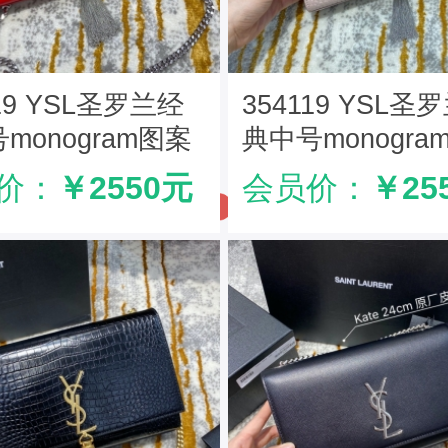
119 YSL圣罗兰经
354119 YSL圣
monogram图案
典中号monogra
罗兰鳄鱼纹流苏挎
型圣罗兰鳄鱼纹
价：
￥2550元
会员价：
￥25
色
包 粉色