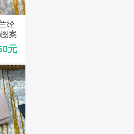
罗兰经
m图案
流苏挎
50元