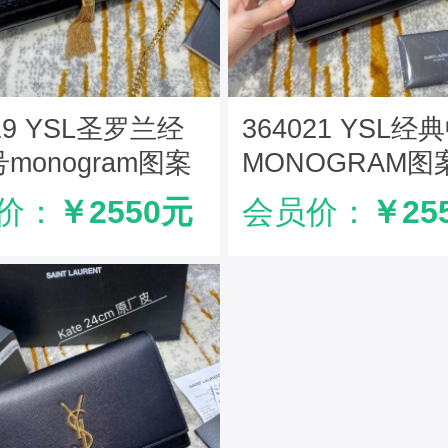
119 YSL圣罗兰经
364021 YSL经
monogram图案
MONOGRAM图
罗兰鳄鱼纹流苏挎
包 圣罗兰挎包 
价：
￥2550元
会员价：
￥25
色
扣