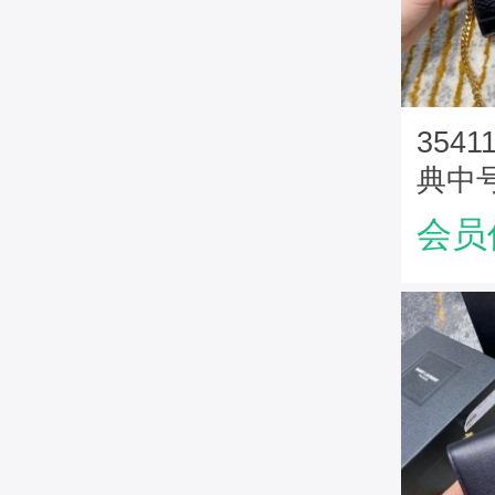
354
典中号
型圣
会员
包 黑