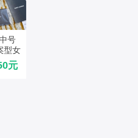
典中号
案型女
黑色银
50元