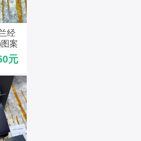
罗兰经
m图案
流苏挎
50元