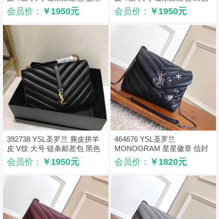
色
会员价：
￥1950元
会员价：
￥1950元
392738 YSL圣罗兰 麂皮拼羊
464676 YSL圣罗兰
皮 V纹 大号 链条邮差包 黑色
MONOGRAM 星星徽章 信封
包 前翻盖 链条包 黑色
会员价：
￥1950元
会员价：
￥1820元