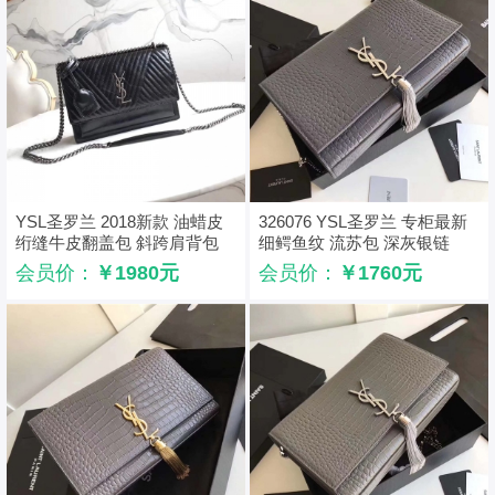
YSL圣罗兰 2018新款 油蜡皮
326076 YSL圣罗兰 专柜最新
绗缝牛皮翻盖包 斜跨肩背包
细鳄鱼纹 流苏包 深灰银链
黑色
会员价：
￥1980元
会员价：
￥1760元