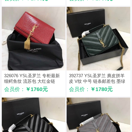
326076 YSL圣罗兰 专柜最新
392737 YSL圣罗兰 麂皮拼羊
细鳄鱼纹 流苏包 大红金链
皮 V纹 中号 链条邮差包 墨绿
色
会员价：
￥1760元
会员价：
￥1780元