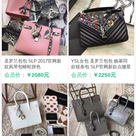
圣罗兰包包 SLP 2017官网新
YSL女包 圣罗兰包包 杨幂同
款风琴包蟒蛇拼色
款链条包 SLP官网新款点缀星
星月亮
会员价：
￥2080元
会员价：
￥2250元