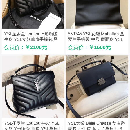
YSL圣罗兰 LouLou Y形绗缝
553745 YSL女袋 Mahattan 圣
牛皮 YSL女款单肩手提包 黑
罗兰手提袋 中号 磨面皮 YSL
色
购物袋 黑色
会员价：
￥2100元
会员价：
￥1600元
YSL圣罗兰 LouLou 牛皮 YSL
YSL女袋 Belle Chasse 复古翻
女袋 Y形绗缝 真皮 YSL单肩手
盖包 小牛皮 圣罗兰单肩手提