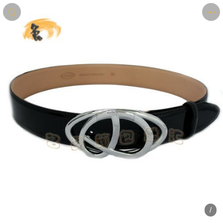
商品
详情
评价
/