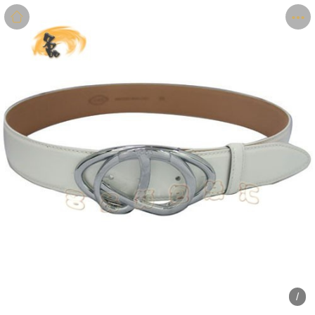
商品
详情
评价
/