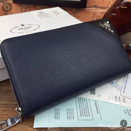
商品
详情
评价
/