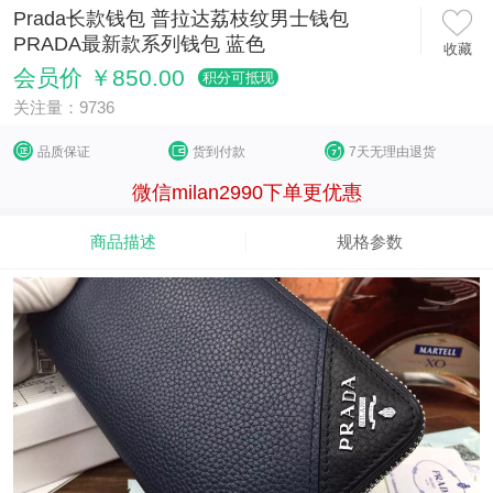
Prada长款钱包 普拉达荔枝纹男士钱包
PRADA最新款系列钱包 蓝色
收藏
会员价 ￥850.00
积分可抵现
关注量：9736
品质保证
货到付款
7天无理由退货
微信milan2990下单更优惠
商品描述
规格参数