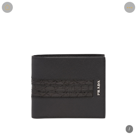
商品
详情
评价
/