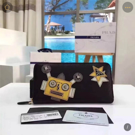
商品
详情
评价
/