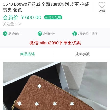
3573 Loewe罗意威 全新stars系列 皮革 拉链
钱夹 驼色
收藏
会员价 ￥600.00
积分可抵现
关注量：61
品质保证
货到付款
7天无理由退货
微信milan2990下单更优惠
商品描述
规格参数