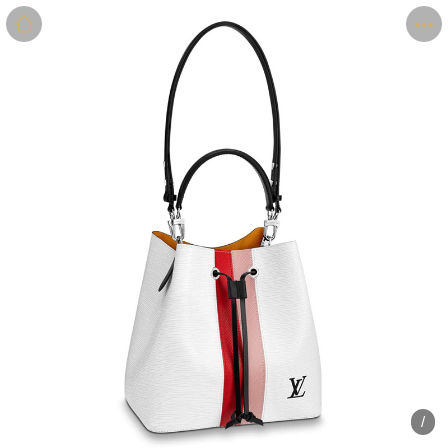
商品
详情
评价
/