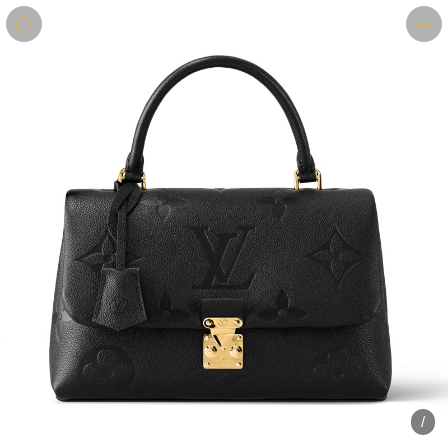
商品
详情
评价
/