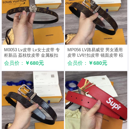
M0053 Lv皮带 Lv女士皮带 专
MP056 LV路易威登 男女通用
柜新品 荔枝纹皮带 金属板扣
皮带 LV针扣皮带 镜面皮带 棕
银色
色
会员价：
￥680元
会员价：
￥680元