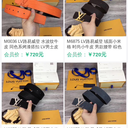
M0036 LV路易威登 水波纹牛
M6875 LV路易威登 绒面小米
皮 同色系烤漆搭扣 LV男士皮
格 时尚小牛皮 男款腰带 棕色
带 橙紅色
会员价：
￥720元
会员价：
￥720元