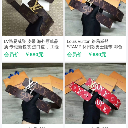
LV路易威登 皮带 海外原单品
Louis vuitton 路易威登
质 专柜新包装 进口皮 手工缝
STAMP 休闲款男士腰带 啡色
线 啡色金扣
金扣
会员价：
￥680元
会员价：
￥680元