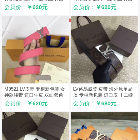
可用 红配紫蓝
可用 黑配天蓝
会员价：
￥620元
会员价：
￥620元
M9521 LV皮带 专柜新包装 女
LV路易威登 皮带 海外原单品
神款腰带 进口牛皮 双面双色
质 专柜新包装 进口皮 手工缝
可用 粉配灰
线 啡色银扣
会员价：
￥620元
会员价：
￥680元