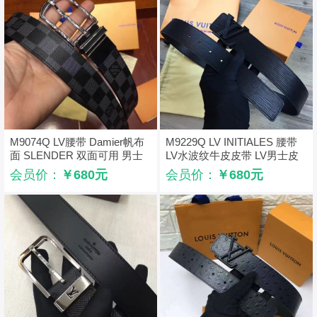
M9074Q LV腰带 Damier帆布
M9229Q LV INITIALES 腰带
面 SLENDER 双面可用 男士
LV水波纹牛皮皮带 LV男士皮
腰带 黑棋盘格银扣
带
会员价：
￥680元
会员价：
￥680元