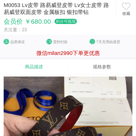
M0053 Lv皮带 路易威登皮带 Lv女士皮带 路
易威登双面皮带 金属板扣 银扣带钻
收藏
会员价 ￥680.00
积分可抵现
关注量：23
品质保证
货到付款
7天无理由退货
微信milan2990下单更优惠
商品描述
规格参数