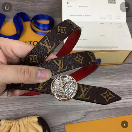
商品
详情
评价
/