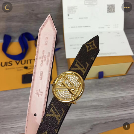
商品
详情
评价
/