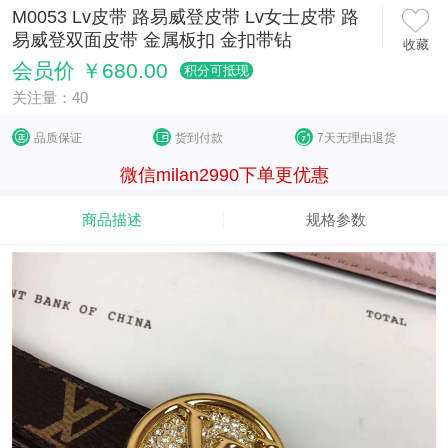
M0053 Lv皮带 路易威登皮带 Lv女士皮带 路
易威登双面皮带 金属板扣 金扣带钻
收藏
会员价 ￥680.00
积分可抵现
关注量：40
品质保证
货到付款
7天无理由退货
微信milan2990下单更优惠
商品描述
规格参数