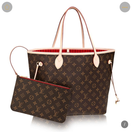
商品
详情
评价
/