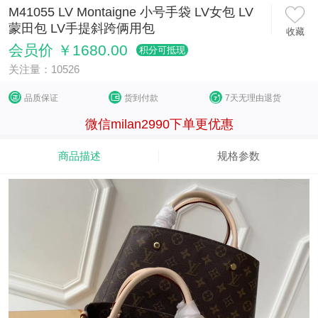
M41055 LV Montaigne 小号手袋 LV女包 LV
蒙田包 LV手提斜跨俩用包
收藏
会员价 ￥1680.00
积分可抵现
关注量：10526
品质保证
货到付款
7天无理由退货
微信milan2990下单更优惠
商品描述
规格参数