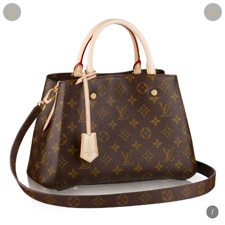
商品
详情
评价
/