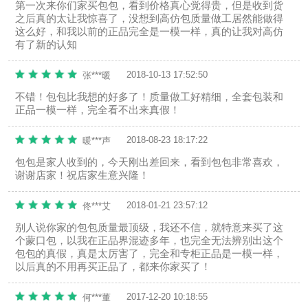
第一次来你们家买包包，看到价格真心觉得贵，但是收到货
之后真的太让我惊喜了，没想到高仿包质量做工居然能做得
这么好，和我以前的正品完全是一模一样，真的让我对高仿
有了新的认知
2018-10-13 17:52:50
张***暖
不错！包包比我想的好多了！质量做工好精细，全套包装和
正品一模一样，完全看不出来真假！
2018-08-23 18:17:22
暖***声
包包是家人收到的，今天刚出差回来，看到包包非常喜欢，
谢谢店家！祝店家生意兴隆！
2018-01-21 23:57:12
佟***艾
别人说你家的包包质量最顶级，我还不信，就特意来买了这
个蒙口包，以我在正品界混迹多年，也完全无法辨别出这个
包包的真假，真是太厉害了，完全和专柜正品是一模一样，
以后真的不用再买正品了，都来你家买了！
2017-12-20 10:18:55
何***董