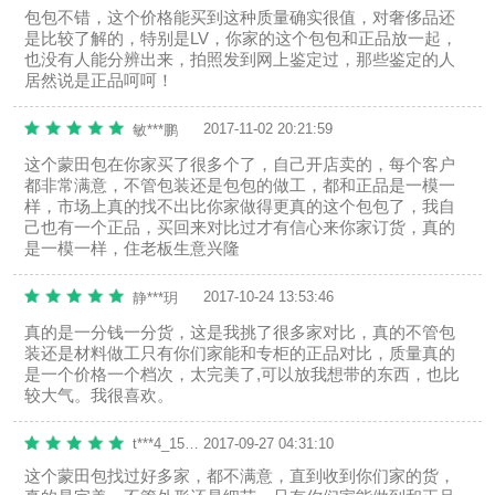
包包不错，这个价格能买到这种质量确实很值，对奢侈品还
是比较了解的，特别是LV，你家的这个包包和正品放一起，
也没有人能分辨出来，拍照发到网上鉴定过，那些鉴定的人
居然说是正品呵呵！
2017-11-02 20:21:59
敏***鹏
这个蒙田包在你家买了很多个了，自己开店卖的，每个客户
都非常满意，不管包装还是包包的做工，都和正品是一模一
样，市场上真的找不出比你家做得更真的这个包包了，我自
己也有一个正品，买回来对比过才有信心来你家订货，真的
是一模一样，住老板生意兴隆
2017-10-24 13:53:46
静***玥
真的是一分钱一分货，这是我挑了很多家对比，真的不管包
装还是材料做工只有你们家能和专柜的正品对比，质量真的
是一个价格一个档次，太完美了,可以放我想带的东西，也比
较大气。我很喜欢。
t***4_1506604489
2017-09-27 04:31:10
这个蒙田包找过好多家，都不满意，直到收到你们家的货，