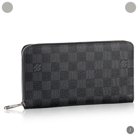
商品
详情
评价
/