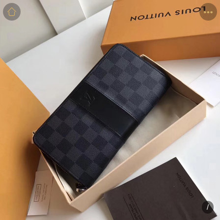
商品
详情
评价
/