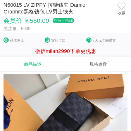
N60015 LV ZIPPY 拉链钱夹 Damier
Graphite黑格钱包 LV男士钱夹
收藏
会员价 ￥580.00
积分可抵现
关注量：5635
品质保证
货到付款
7天无理由退货
微信milan2990下单更优惠
商品描述
规格参数