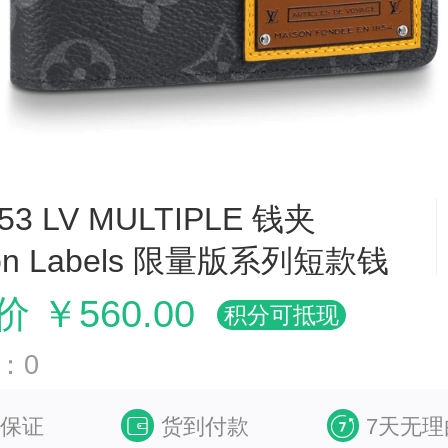
53 LV MULTIPLE 钱夹
ton Labels 限量版系列短款钱
 ￥560.00
积分可抵现
：0
保证
货到付款
7天无