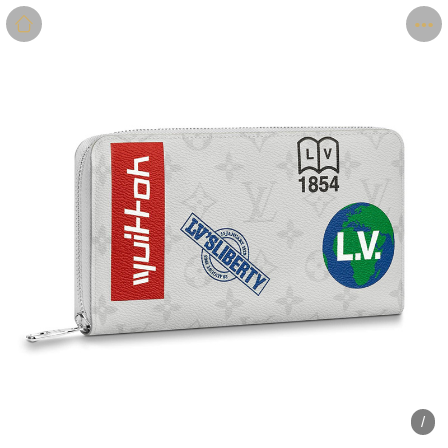
商品
详情
评价
/