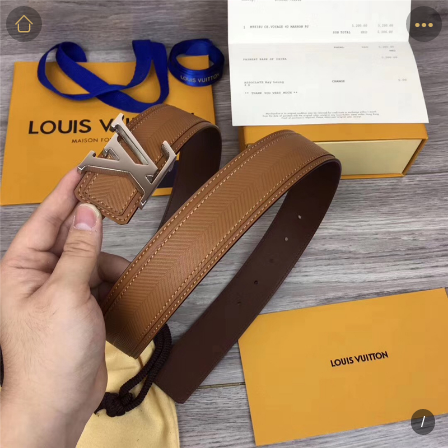
商品
详情
评价
/