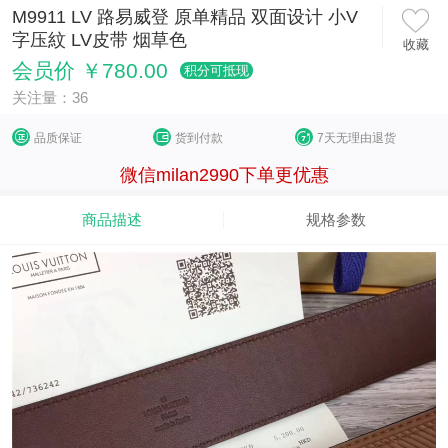
M9911 LV 路易威登 原单精品 双面设计 小V
字压紋 LV皮带 烟草色
收藏
会员价 ￥780.00
积分可抵现
关注量：36
品质保证
货到付款
7天无理由退货
微信milan2990下单更优惠
商品描述
规格参数