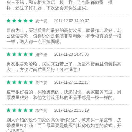
皮带不错，和专柜实体店一模一样，连包装都做得一模一
样，还送了打孔器，下次还会来你这里买。
2017-12-02 14:00:07
麦***员
目前为止，买过质量的最好的高仿皮带，腰带扣非常好，老
公还蛮喜欢，值得说的是包装非常精致，和专柜真的是一模
一样，送人都一点不掉面呢。
2017-11-28 14:43:06
姗***珊
男友很喜欢哈哈，买回来就带上了，质量不错而且包装很高
大上，方便时尚质量又好！各种满意！
2017-11-27 11:21:13
关***爱
皮带很好看的，买给男票的，快递很快，卖家服务态度，男
票质量很好，和他之前没用坏的正品手感是一模一样的。
2017-11-26 21:35:19
糙***阿
别人介绍的说你们家的高仿奢侈品好，就来买一条皮带，皮
带质量杠杠滴！而且最重要是能买到我称心如意的款式，开
心摸摸哒