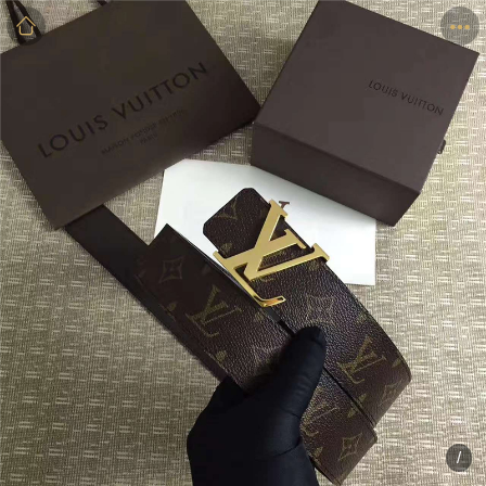
商品
详情
评价
/