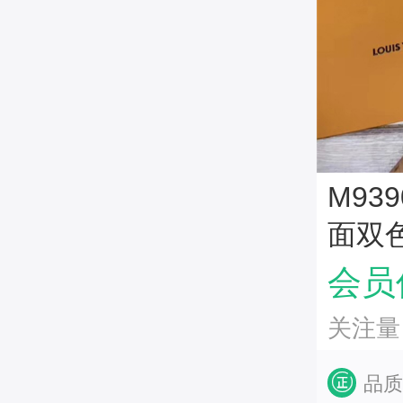
M93
面双
银扣
会员价
关注量
品质