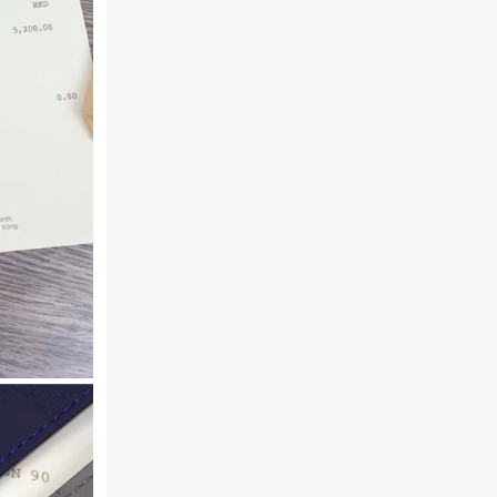
扣头类型：
平滑扣/板扣
颜色：
蓝灰银扣
规格：
4.0cm(宽)
材质：
LV进口高档头层牛
金