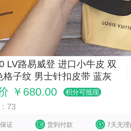
90 LV路易威登 进口小牛皮 双
色格子纹 男士针扣皮带 蓝灰
 ￥680.00
积分可抵现
：73
保证
货到付款
7天无