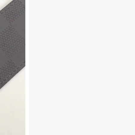
产地：
Made in France（
附件：
防尘袋，真品卡，说
袋
包装：
原装防尘袋+精美外
相宜
详细介绍：
此款腰带原单品
面进口意大利小牛皮+双面
感特佳，针扣喷砂钯金银色