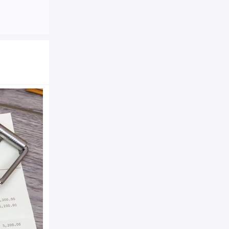
M9390 LV路易威登 进口
男士针扣皮带 蓝灰银扣
商品品牌：
LV|路易威登
M9390
商品货号：