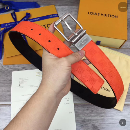
商品
详情
评价
/