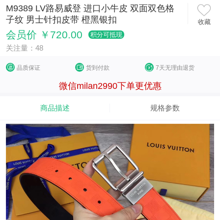
M9389 LV路易威登 进口小牛皮 双面双色格
子纹 男士针扣皮带 橙黑银扣
收藏
会员价 ￥720.00
积分可抵现
关注量：48
品质保证
货到付款
7天无理由退货
微信milan2990下单更优惠
商品描述
规格参数