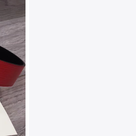
附件：
防尘袋，真品卡，说
袋
包装：
原装防尘袋+精美外
相宜
详细介绍：
路易威登 Lv與
來襲 原單品質 寬度40毫米
對