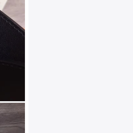
颜色：
金扣
40mm
规格：
材质：
LV进口高档头层牛
金
产地：
Made in France（