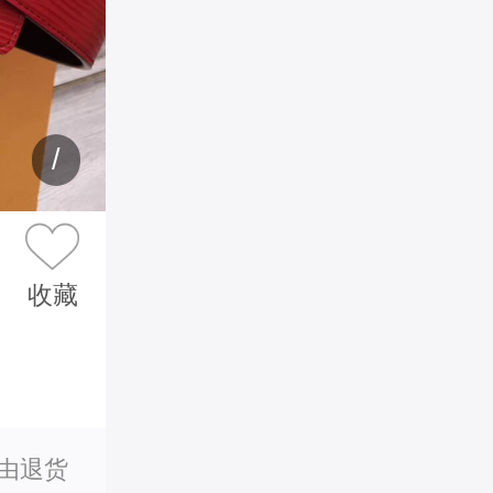
/
收藏
理由退货