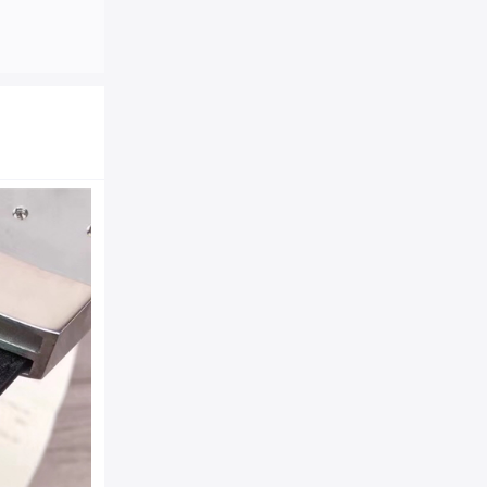
M6897 Louis vuitton 
款男士腰带 红色金扣
商品品牌：
LV|路易威登
M6897
商品货号：