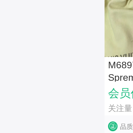
M689
Spr
金扣
会员价
关注量
品质