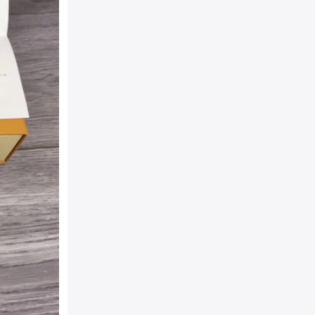
产地：
Made in France（
附件：
防尘袋，真品卡，说
袋
包装：
原装防尘袋+精美外
相宜
详细介绍：
LV Initial
标志性的首字母标识，绒面
Damier 压纹图案彰显了