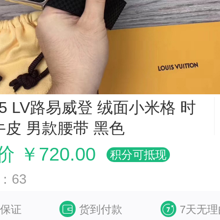
75 LV路易威登 绒面小米格 时
牛皮 男款腰带 黑色
 ￥720.00
积分可抵现
：63
保证
货到付款
7天无