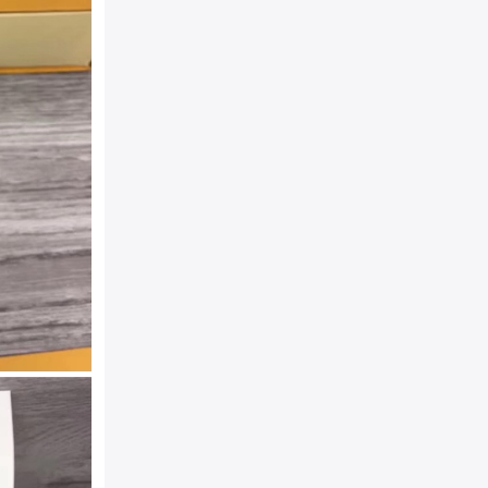
扣头类型：
平滑扣/板扣
颜色：
黑色
规格：
4.0cm(宽)
材质：
LV进口高档头层牛
金