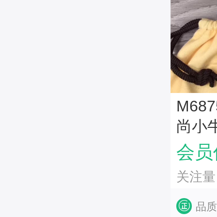
M68
尚小
会员价
关注量
品质