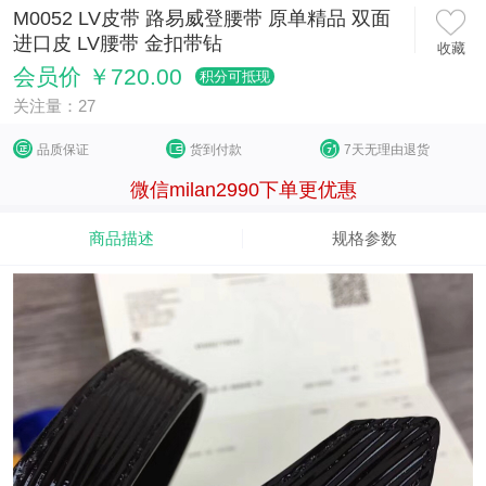
M0052 LV皮带 路易威登腰带 原单精品 双面
进口皮 LV腰带 金扣带钻
收藏
会员价 ￥720.00
积分可抵现
关注量：27
品质保证
货到付款
7天无理由退货
微信milan2990下单更优惠
商品描述
规格参数