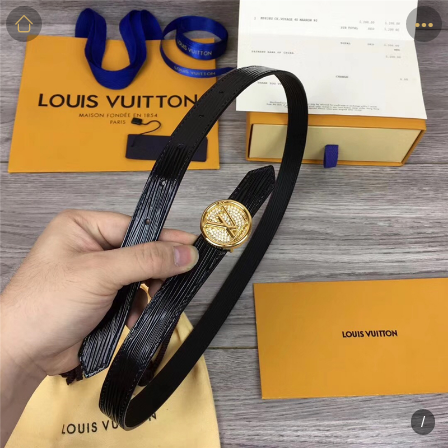
商品
详情
评价
/